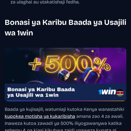
za ulaghai au utakatishaji fedha.
Bonasi ya Karibu Baada ya Usajili
wa 1win
Baada ya kujisajili, watumiaji kutoka Kenya wanastahiki
kupokea motisha ya kukaribisha
amana zao 4 za awali.
Inaweza kutoa zawadi ya 500% iliyogawanywa katika
sehemu 4, na kiasi kikubwa zaidi unaweza kupata ni