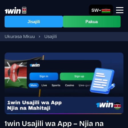
SW
Jisajili
Pakua
Ukurasa Mkuu
Usajili
1win Usajili wa App – Njia na