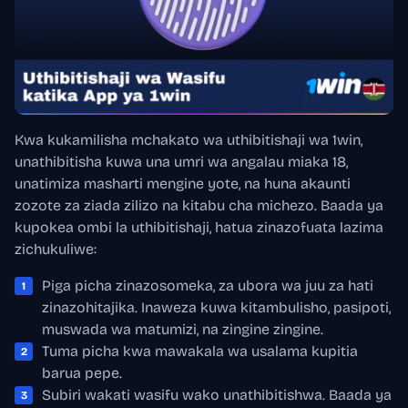
Kwa kukamilisha mchakato wa uthibitishaji wa 1win,
unathibitisha kuwa una umri wa angalau miaka 18,
unatimiza masharti mengine yote, na huna akaunti
zozote za ziada zilizo na kitabu cha michezo. Baada ya
kupokea ombi la uthibitishaji, hatua zinazofuata lazima
zichukuliwe:
Piga picha zinazosomeka, za ubora wa juu za hati
zinazohitajika. Inaweza kuwa kitambulisho, pasipoti,
muswada wa matumizi, na zingine zingine.
Tuma picha kwa mawakala wa usalama kupitia
barua pepe.
Subiri wakati wasifu wako unathibitishwa. Baada ya