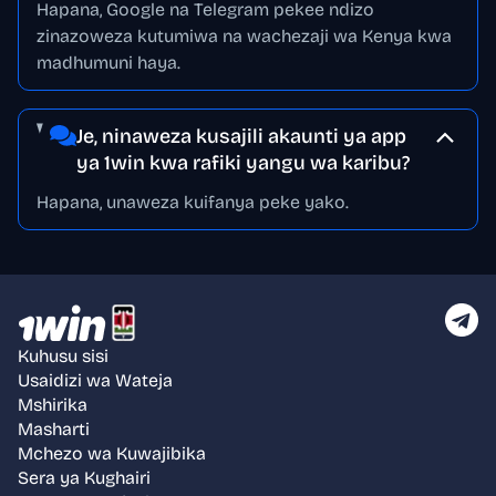
Hapana, Google na Telegram pekee ndizo
zinazoweza kutumiwa na wachezaji wa Kenya kwa
madhumuni haya.
Je, ninaweza kusajili akaunti ya app
ya 1win kwa rafiki yangu wa karibu?
Hapana, unaweza kuifanya peke yako.
Kuhusu sisi
Usaidizi wa Wateja
Mshirika
Masharti
Mchezo wa Kuwajibika
Sera ya Kughairi