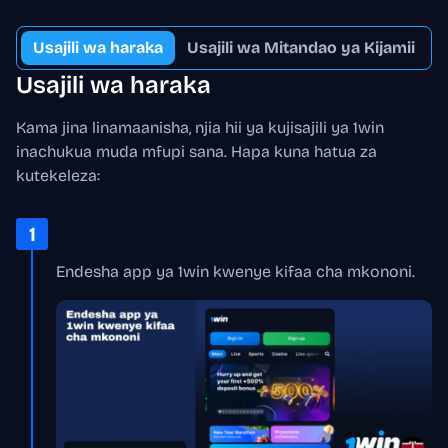
Usajili wa haraka
Usajili wa Mitandao ya Kijamii
Usajili wa haraka
Kama jina linamaanisha, njia hii ya kujisajili ya 1win
inachukua muda mfupi sana. Hapa kuna hatua za
kutekeleza:
1
Endesha app ya 1win kwenye kifaa cha mkononi.