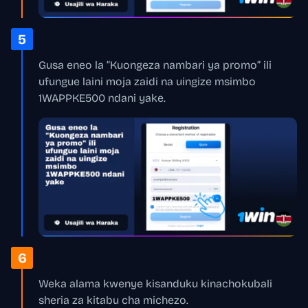
5
Gusa eneo la “Kuongeza nambari ya promo” ili
ufungue laini moja zaidi na uingize msimbo
1WAPPKE500 ndani yake.
6
Weka alama kwenye kisanduku kinachokubali
sheria za kitabu cha michezo.