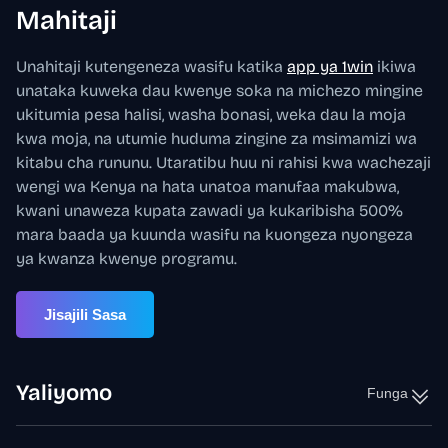
Mahitaji
Unahitaji kutengeneza wasifu katika
app ya 1win
ikiwa
unataka kuweka dau kwenye soka na michezo mingine
ukitumia pesa halisi, washa bonasi, weka dau la moja
kwa moja, na utumie huduma zingine za msimamizi wa
kitabu cha rununu. Utaratibu huu ni rahisi kwa wachezaji
wengi wa Kenya na hata unatoa manufaa makubwa,
kwani unaweza kupata zawadi ya kukaribisha 500%
mara baada ya kuunda wasifu na kuongeza nyongeza
ya kwanza kwenye programu.
Jisajili Sasa
Yaliyomo
Funga