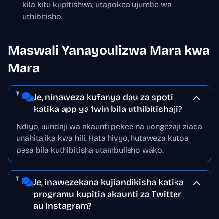
kila kitu kupitishwa, utapokea ujumbe wa
uthibitisho.
Maswali Yanayoulizwa Mara kwa
Mara
Je, ninaweza kufanya dau za spoti
katika app ya 1win bila uthibitishaji?
Ndiyo, uundaji wa akaunti pekee na uongezaji ziada
unahitajika kwa hili. Hata hivyo, hutaweza kutoa
pesa bila kuthibitisha utambulisho wako.
Je, inawezekana kujiandikisha katika
programu kupitia akaunti za Twitter
au Instagram?