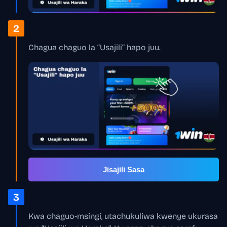
2
Chagua chaguo la “Usajili” hapo juu.
Jisajili Sasa
3
Kwa chaguo-msingi, utachukuliwa kwenye ukurasa