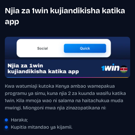
Njia za 1win kujiandikisha katika
app
Kwa watumiaji kutoka Kenya ambao wamepakua
programu ya simu, kuna njia 2 za kuunda wasifu katika
1win. Kila mmoja wao ni salama na haitachukua muda
mwingi. Miongoni mwa njia zinazopatikana ni:
Haraka;
Kupitia mitandao ya kijamii.