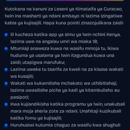
Kutokana na kanuni za Leseni ya Kimataifa ya Curacao,
1win ina masharti ya ndani ambayo ni lazima izingatiwe
kabla ya kujisajili. Hapa kuna pointi zinazojulikana zaidi:
Ili kucheza katika app ya simu ya 1win nchini Kenya,
lazima uwe na angalau umri wa miaka 18;
Mtumiaji anaweza kuwa na wasifu mmoja tu. Ikiwa
huduma ya usalama ya 1win itagundua kuwa una
zaidi, utapigwa marufuku;
Lazima uweke tu taarifa za kweli na za kisasa wakati
wa kusajili;
Wakati wa kukamilisha mchakato wa uthibitishaji,
lazima uwasilishe picha ya kadi ya kitambulisho au
pasipoti;
Kwa kujiandikisha katika programu ya 1win, unakubali
mara moja sheria zote za ndani. Unahitaji kuzikubali
katika fomu ya kujisajili;
Huruhusiwi kutumia chaguo za wasifu kwa shughuli