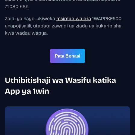
71,080 KSh.
Zaidi ya hayo, ukiweka
msimbo wa ofa
1WAPPKE500
unapojisajili, utapata zawadi ya ziada ya kukaribisha
kwa wadau wapya.
Pata Bonasi
Uthibitishaji wa Wasifu katika
App ya 1win