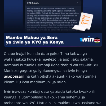
Chapa inajali kulinda data yako. Timu kubwa ya
wafanyakazi huweka maelezo ya app yako salama.
Kampuni hutumia usimbaji fiche thabiti wa 256-bit SSL.
Maelezo yoyote yaliyokusanywa na 1win Kenya
unapojisajili
na kuthibitisha akaunti yako yanatumika
kikamilifu kwa madhumuni ya ndani.
1win inaweza kuhitaji data ya ziada kutoka kwako ili
kuangalia utambulisho wako, kama sehemu ya
mchakato wa KYC. Hatua hii ni muhimu kwa usalama wa