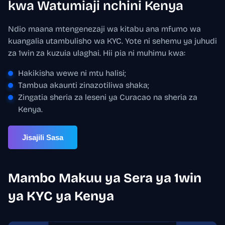
kwa Watumiaji nchini Kenya
Ndio maana mtengenezaji wa kitabu ana mfumo wa
kuangalia utambulisho wa KYC. Yote ni sehemu ya juhudi
za 1win za kuzuia ulaghai. Hii pia ni muhimu kwa:
Hakikisha wewe ni mtu halisi;
Tambua akaunti zinazotiliwa shaka;
Zingatia sheria za leseni ya Curacao na sheria za
Kenya.
Jisajili Sasa
Mambo Makuu ya Sera ya 1win
ya KYC ya Kenya